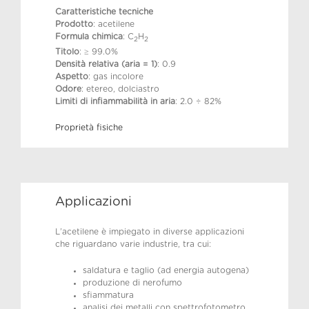
Caratteristiche tecniche
Prodotto
: acetilene
Formula chimica
: C
H
2
2
Titolo
: ≥ 99.0%
Densità relativa (aria = 1)
: 0.9
Aspetto
: gas incolore
Odore
: etereo, dolciastro
Limiti di infiammabilità in aria
: 2.0 ÷ 82%
Proprietà fisiche
Applicazioni
L’acetilene è impiegato in diverse applicazioni
che riguardano varie industrie, tra cui:
saldatura e taglio (ad energia autogena)
produzione di nerofumo
sfiammatura
analisi dei metalli con spettrofotometro