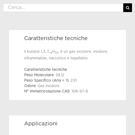
Cerca
per:
Caratteristiche tecniche
Il butano 1,3, C
H
, è un gas incolore, inodore,
4
10
infiammabile, narcotico e liquefatto.
Caratteristiche tecniche
Peso Molecolare
: 58.12
Peso Specifico (Aria = 1)
: 2.10
Odore
: Gas inodore
N° Immatricolazione CAS
: 106-97-8
Applicazioni