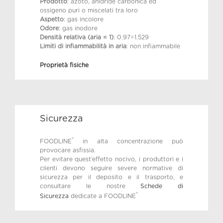
Prodotto
: azoto, anidride carbonica ed
ossigeno puri o miscelati tra loro
Aspetto
: gas incolore
Odore
: gas inodore
Densità relativa (aria = 1)
: 0.97÷1.529
Limiti di infiammabilità in aria
: non infiammabile
Proprietà fisiche
Sicurezza
®
FOODLINE
in alta concentrazione può
provocare asfissia.
Per evitare quest’effetto nocivo, i produttori e i
clienti devono seguire severe normative di
sicurezza per il deposito e il trasporto, e
consultare le nostre
Schede di
®
Sicurezza
dedicate a FOODLINE