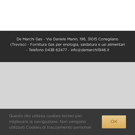
De Marchi Gas - Via Daniele Manin, 196, 31015 Conegliano
(Treviso) - Fornitura Gas per enologia, saldatura e usi alimentari
- Telefono 0438 62477 -
info@demarchi1946.it
Questo sito utilizza cookies tecnici per
OK
migliorare la navigazione. Non vengono
utilizzati Cookies di tracciamento personali