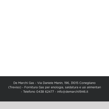
De Marchi Gas - Via Daniele Manin, 196, 31015 Conegliano
(Treviso) - Fornitura Gas per enologia, saldatura e usi alimentari
- Telefono 0438 62477 -
info@demarchi1946.it