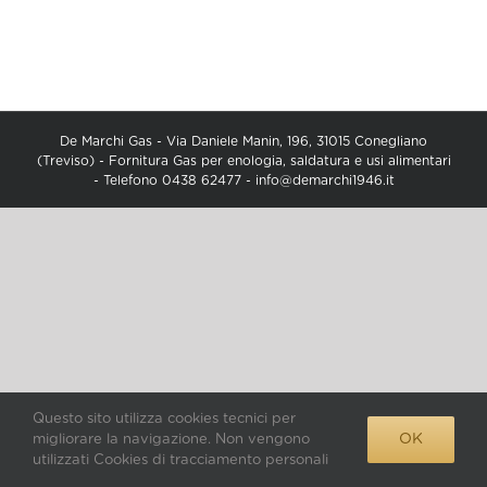
De Marchi Gas - Via Daniele Manin, 196, 31015 Conegliano
(Treviso) - Fornitura Gas per enologia, saldatura e usi alimentari
- Telefono 0438 62477 -
info@demarchi1946.it
Questo sito utilizza cookies tecnici per
OK
migliorare la navigazione. Non vengono
utilizzati Cookies di tracciamento personali